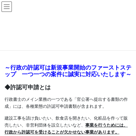
コ
ナ
ン
ビ
テ
ゲ
ン
ー
許認可申請 / License application
ツ
シ
へ
ョ
ス
ン
HOME
許認可申請 / License application
キ
に
ッ
移
プ
動
～行政の許認可は新規事業開始のファーストステ
ップ 一つ一つの案件に誠実に対応いたします～
◆許認可申請とは
行政書士のメイン業務の一つである「官公署へ提出する書類の作
成」には、各種業態の許認可申請書類が含まれます。
建設工事を請け負いたい、飲食店を開きたい、化粧品を作って販
売したい、非営利団体を設立したいなど、
事業を行うためには、
行政から許認可を受けることが欠かせない事業があります。