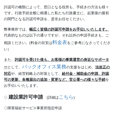
許認可の種類によって、窓口となる役所も、手続きの方法も様々
です。行政手続全般に精通した私たち行政書士に、起業後の最初
の関門となる許認可申請を、是非お任せください。
弊事務所では、
幅広く皆様の許認可申請をお手伝いいたします。
代表的なものは以下の通りですが、それ以外の申請手続きも、ご
料金表
相談ください。(料金の目安は
をご参考になさってくださ
い）
また、
許認可を受けた後も、お客様の事業運営の身近なサポータ
バックオフィス業務
ー
として、
の支援をはじめ、
法改正の
対応
や、経営戦略上の対策として、
給付金・補助金の申請、許認
可の更新、各種届出の追加・変更など、官公署への様々な手続
を
お手伝いいたします。
建設業許可申請
こちら
◇
(詳細は
)
◇障害福祉サービス事業所指定申請